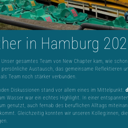
ther in Hamburg 20
: Unser gesamtes Team von New Chapter kam, wie schon im
ersönliche Austausch, das gemeinsame Reflektieren und 
 als Team noch stärker verbunden.
en Diskussionen stand vor allem eines im Mittelpunkt:
d
am Wasser war ein echtes Highlight. In einer entspannt
 genutzt, auch fernab des beruflichen Alltags miteina
z kommt. Gleichzeitig konnten wir unseren Kolleg:innen, 
gen.