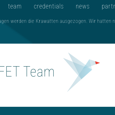
team
credentials
news
part
agen werden die Krawatten ausgezogen. Wir hatten ni
FET Team