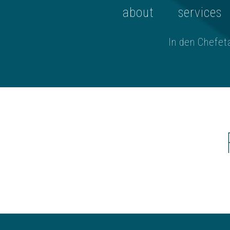
about
services
In den Chefet