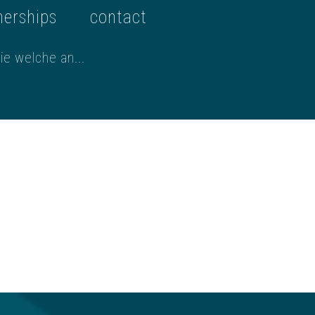
nerships
contact
e welche an...