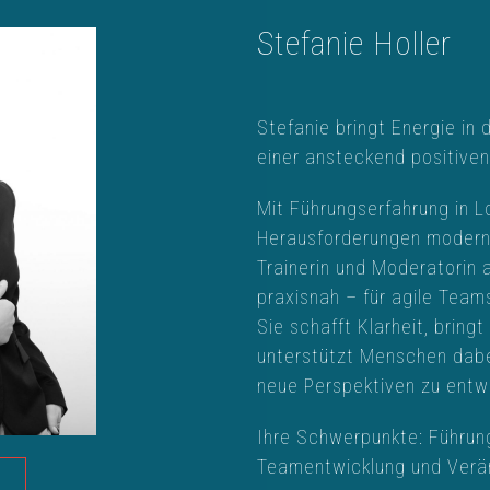
Stefanie Holler
Stefanie bringt Energie in 
einer ansteckend positiven
Mit Führungserfahrung in Lo
Herausforderungen moderne
Trainerin und Moderatorin a
praxisnah – für agile Team
Sie schafft Klarheit, brin
unterstützt Menschen dab
neue Perspektiven zu entw
Ihre Schwerpunkte: Führung
Teamentwicklung und Verä