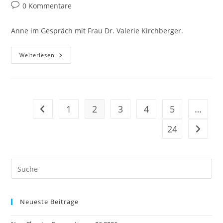
Autor:
veröffentlicht:
Kategorie:
Beitrags-
0 Kommentare
Kommentare:
Anne im Gespräch mit Frau Dr. Valerie Kirchberger.
Her
Weiterlesen
Second
Act
–
Karriere-
Neustart
Ab
40
1
2
3
4
5
…
Gehe zur vorherigen Seite
24
Gehe zu
Pre
Es
to
Neueste Beiträge
clo
the