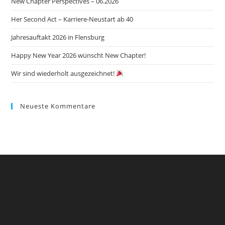
New Chapter Perspectives – 06.2026
sea
pan
Her Second Act – Karriere-Neustart ab 40
Jahresauftakt 2026 in Flensburg
Happy New Year 2026 wünscht New Chapter!
Wir sind wiederholt ausgezeichnet!
Neueste Kommentare