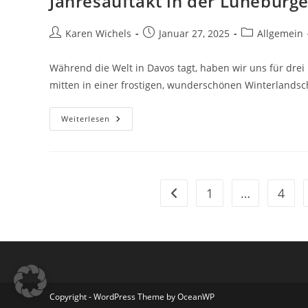
Jahresauftakt in der Lüneburg
Beitrags-
Beitrag
Beitrags-
Karen Wichels
Januar 27, 2025
Allgemein
Autor:
veröffentlicht:
Kategorie:
Während die Welt in Davos tagt, haben wir uns für drei
mitten in einer frostigen, wunderschönen Winterlandsch
Jahresauftakt
Weiterlesen
In
Der
Lüneburger
Heide
1
…
4
Gehe zur vorherigen Seite
Copyright - WordPress Theme by OceanWP