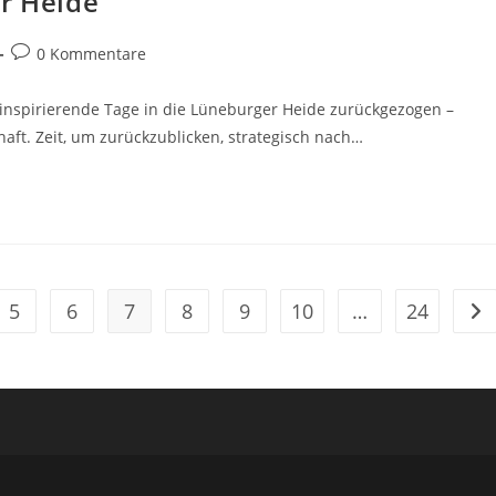
er Heide
Beitrags-
0 Kommentare
Kommentare:
 inspirierende Tage in die Lüneburger Heide zurückgezogen –
aft. Zeit, um zurückzublicken, strategisch nach…
5
6
7
8
9
10
…
24
Geh