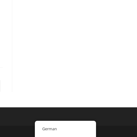
e zur nächsten Seite
German