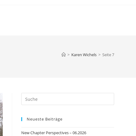
>
Karen Wichels
>
Seite 7
Press
Escape
to
Neueste Beiträge
close
the
New Chapter Perspectives – 06.2026
search